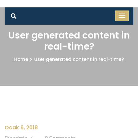
User generated content in
real-time?
Home
User generated content in real-time?
Ocak 6, 2018
By: admin
0 Comments