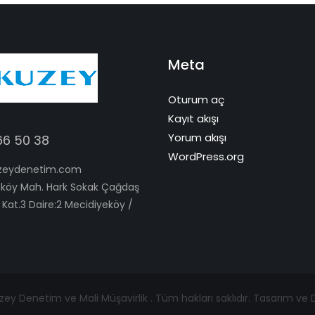
Meta
Oturum aç
Kayıt akışı
Yorum akışı
66 50 38
WordPress.org
zeydenetim.com
köy Mah. Hark Sokak Çağdaş
 Kat.3 Daire:2 Mecidiyeköy /
ey Denetim ve Mali Müşavirlik . Tüm hakları saklıdır. Tasarım ve