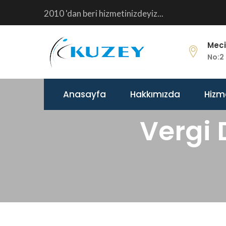
2010 'dan beri hizmetinizdeyiz...
Meci
No:2 
Anasayfa
Hakkımızda
Hizm
Vergi 