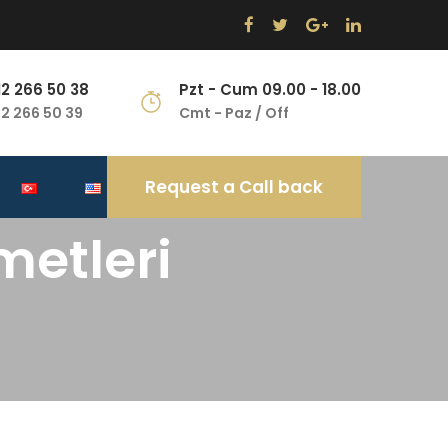
12 266 50 38
Pzt - Cum 09.00 - 18.00
12 266 50 39
Cmt - Paz / Off
Request a Call back
metleri