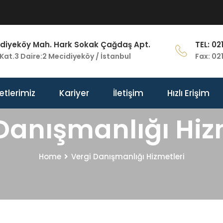
diyeköy Mah. Hark Sokak Çağdaş Apt.
TEL: 02
Kat.3 Daire:2 Mecidiyeköy / İstanbul
Fax: 02
etlerimiz
Kariyer
İletişim
Hızlı Erişim
Danışmanlığı Hiz
Home
Vergi Danışmanlığı Hizmetleri