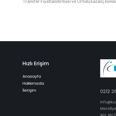
Transfer Fiyatlandırması ve Örtülü kazanç konu
Hızlı Erişim
Anasayfa
Hakkımızda
İletişim
0212 2
info@ku
Mecidiye
Apt. No:2