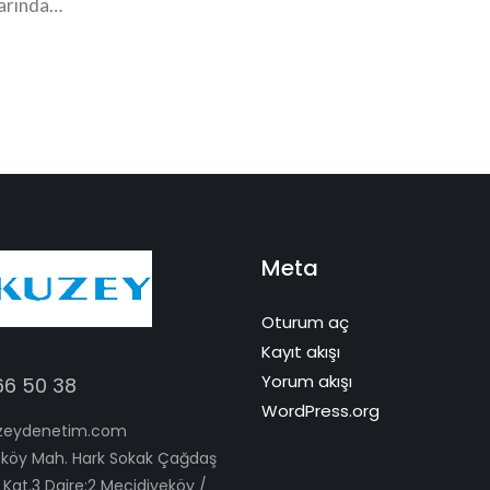
larında…
Meta
Oturum aç
Kayıt akışı
Yorum akışı
66 50 38
WordPress.org
zeydenetim.com
köy Mah. Hark Sokak Çağdaş
 Kat.3 Daire:2 Mecidiyeköy /