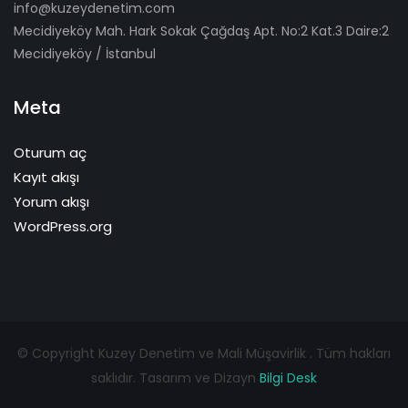
info@kuzeydenetim.com
Mecidiyeköy Mah. Hark Sokak Çağdaş Apt. No:2 Kat.3 Daire:2
Mecidiyeköy / İstanbul
Meta
Oturum aç
Kayıt akışı
Yorum akışı
WordPress.org
© Copyright Kuzey Denetim ve Mali Müşavirlik . Tüm hakları
saklıdır. Tasarım ve Dizayn
Bilgi Desk