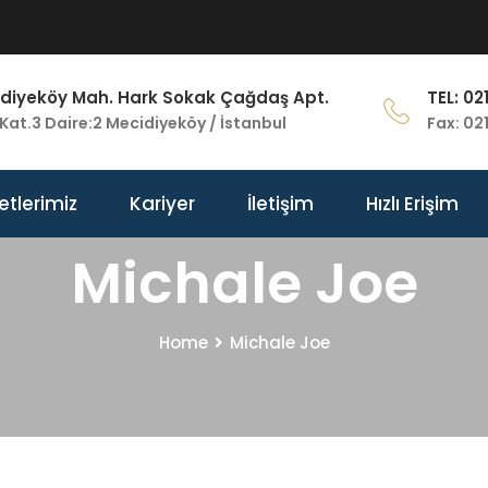
diyeköy Mah. Hark Sokak Çağdaş Apt.
TEL: 02
Kat.3 Daire:2 Mecidiyeköy / İstanbul
Fax: 02
etlerimiz
Kariyer
İletişim
Hızlı Erişim
Michale Joe
Home
Michale Joe