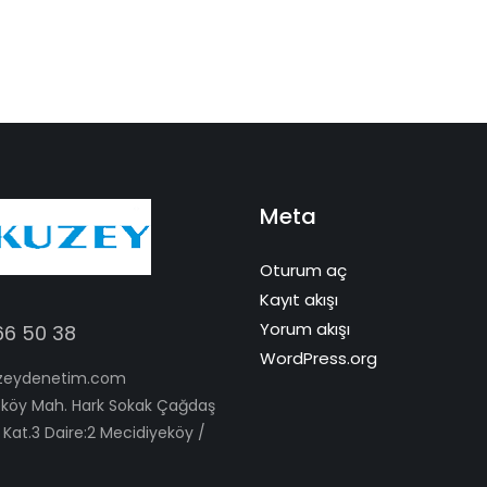
Meta
Oturum aç
Kayıt akışı
Yorum akışı
66 50 38
WordPress.org
zeydenetim.com
köy Mah. Hark Sokak Çağdaş
 Kat.3 Daire:2 Mecidiyeköy /