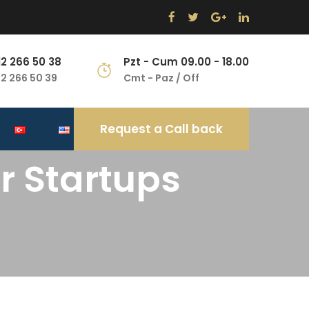
12 266 50 38
Pzt - Cum 09.00 - 18.00
12 266 50 39
Cmt - Paz / Off
Request a Call back
r Startups