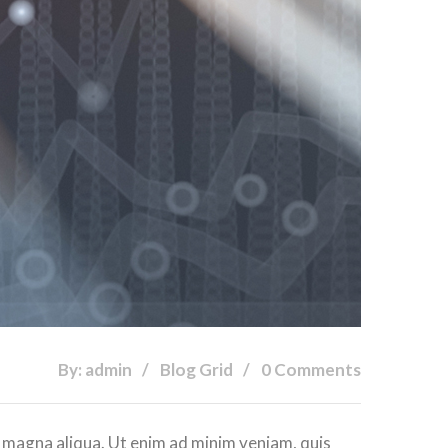
By: admin
Blog Grid
0 Comments
e magna aliqua. Ut enim ad minim veniam, quis