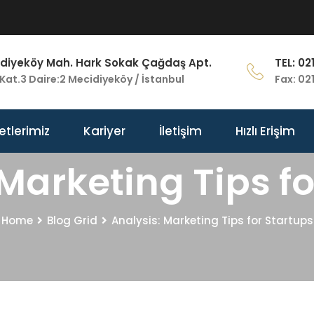
diyeköy Mah. Hark Sokak Çağdaş Apt.
TEL: 02
Kat.3 Daire:2 Mecidiyeköy / İstanbul
Fax: 02
etlerimiz
Kariyer
İletişim
Hızlı Erişim
 Marketing Tips fo
Home
Blog Grid
Analysis: Marketing Tips for Startups