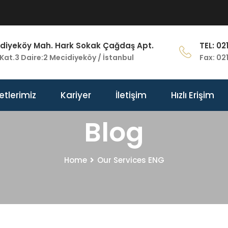
diyeköy Mah. Hark Sokak Çağdaş Apt.
TEL: 02
Kat.3 Daire:2 Mecidiyeköy / İstanbul
Fax: 02
etlerimiz
Kariyer
İletişim
Hızlı Erişim
Blog
Home
Our Services ENG