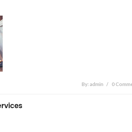
By: admin
0 Comm
rvices