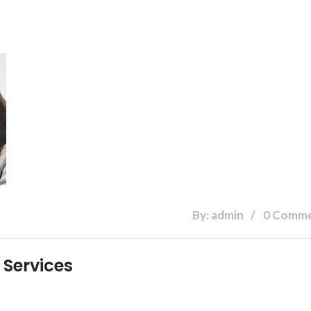
By: admin
0 Comm
Services