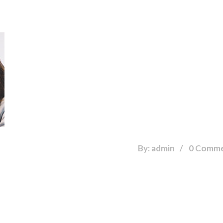
By: admin
0 Comm