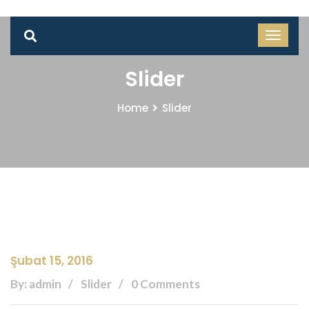
Slider
Home
Slider
Şubat 15, 2016
By: admin
Slider
0 Comments